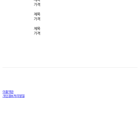
가격
제목
가격
제목
가격
이용약관
개인정보처리방침
사업자정보확인
상호: 본오브젝트 | 대표: 임무늬 | 개인정보관리책임자: 임무늬 | 전화: 010-9496-0934 | 이메일:
bon.objt@gmail.com
주소: 경기도 파주시 재두루미길 70, 3층 309호 | 사업자등록번호:
552-58-00614
| 통신판매:
제
2022-경기파주-0322 호
| 호스팅제공자: (주)식스샵