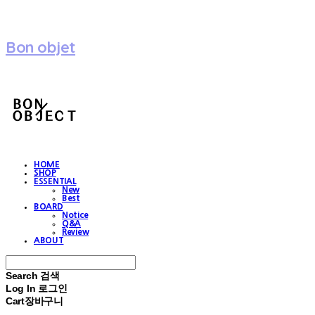
Bon objet
HOME
SHOP
ESSENTIAL
New
Best
BOARD
Notice
Q&A
Review
ABOUT
Search
검색
Log In
로그인
Cart
장바구니