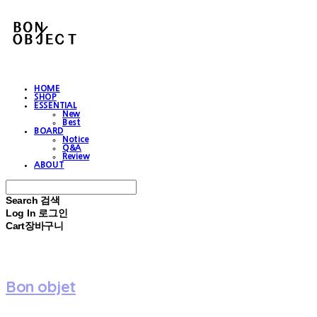
HOME
SHOP
ESSENTIAL
New
Best
BOARD
Notice
Q&A
Review
ABOUT
Search
검색
Log In
로그인
Cart
장바구니
Bon objet