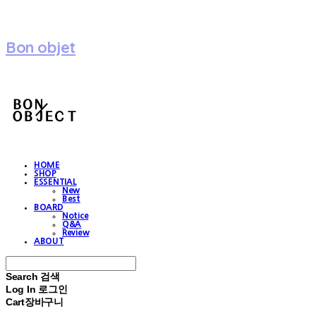
Bon objet
HOME
SHOP
ESSENTIAL
New
Best
BOARD
Notice
Q&A
Review
ABOUT
Search
검색
Log In
로그인
Cart
장바구니