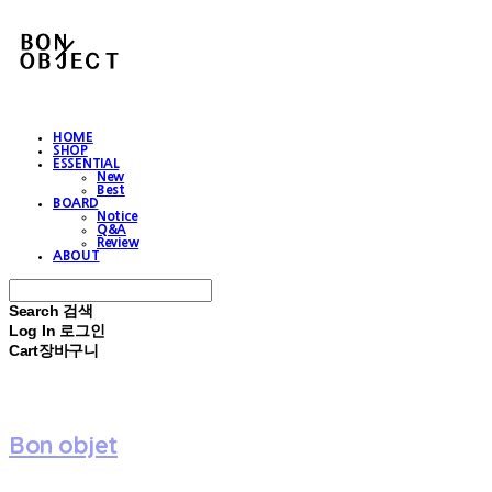
HOME
SHOP
ESSENTIAL
New
Best
BOARD
Notice
Q&A
Review
ABOUT
Search
검색
Log In
로그인
Cart
장바구니
Bon objet